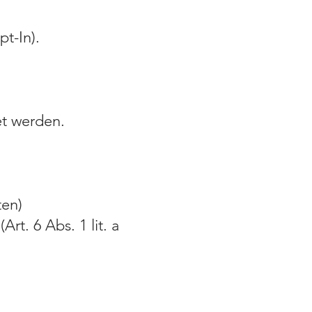
t-In).
et werden.
ten)
rt. 6 Abs. 1 lit. a