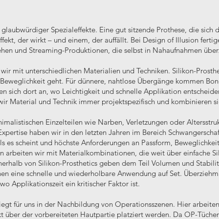
 glaubwürdiger Spezialeffekte. Eine gut sitzende Prothese, die sich de
ekt, der wirkt – und einem, der auffällt. Bei Design of Illusion ferti
sehen und Streaming-Produktionen, die selbst in Nahaufnahmen übe
wir mit unterschiedlichen Materialien und Techniken. Silikon-Prosthe
 Beweglichkeit geht. Für dünnere, nahtlose Übergänge kommen Bond
 sich dort an, wo Leichtigkeit und schnelle Applikation entscheide
ir Material und Technik immer projektspezifisch und kombinieren sie,
imalistischen Einzelteilen wie Narben, Verletzungen oder Altersstruk
pertise haben wir in den letzten Jahren im Bereich Schwangerschaft
 als es scheint und höchste Anforderungen an Passform, Beweglichkeit
 arbeiten wir mit Materialkombinationen, die weit über einfache Si
erhalb von Silikon-Prosthetics geben dem Teil Volumen und Stabilitä
en eine schnelle und wiederholbare Anwendung auf Set. Überziehma
Applikationszeit ein kritischer Faktor ist.
iegt für uns in der Nachbildung von Operationsszenen. Hier arbeit
kt über der vorbereiteten Hautpartie platziert werden. Da OP-Tüche