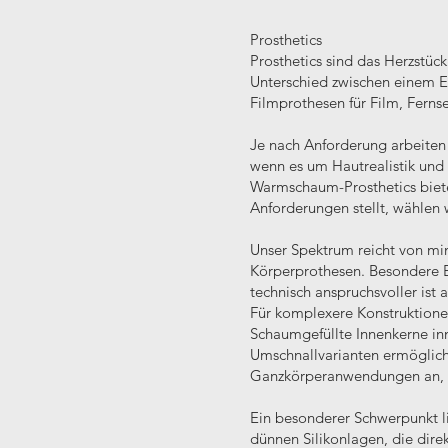
Prosthetics
Prosthetics sind das Herzstück
Unterschied zwischen einem Eff
Filmprothesen für Film, Fern
Je nach Anforderung arbeiten 
wenn es um Hautrealistik und
Warmschaum-Prosthetics bieten
Anforderungen stellt, wählen w
Unser Spektrum reicht von min
Körperprothesen. Besondere Ex
technisch anspruchsvoller ist
Für komplexere Konstruktionen
Schaumgefüllte Innenkerne inn
Umschnallvarianten ermöglich
Ganzkörperanwendungen an, wo 
Ein besonderer Schwerpunkt l
dünnen Silikonlagen, die dire