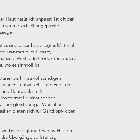
r Haut natürlich anpasst, ist oft der
gen wir individuell angepasste
rzeugen.
tics sind unser bevorzugtes Material,
o Transfers zum Einsatz,
nd sind. Weil jede Produktion andere
 wo es sinnvoll ist.
turen bis hin zu vollständigen
sbäuche entwickelt – ein Feld, das
 und Hautoptik stellt.
likonformteile hinausgehen.
t bei gleichzeitiger Weichheit.
sken bieten sich für Ganzkopf- oder
en wir bevorzugt mit Overlay-Häuten
r die Übergänge vollständig